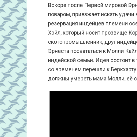
Вскоре после Первой мировой Эрн
поваром, приезжает искать удачи 
резервация индейцев племени осе
Хэйл, который носит прозвище Ко
скотопромышленник, друг индейце
Эрнеста посвататься к Молли Кай
индейской семьи. Идея состоит в 
со временем перешли к Беркхарту (
должны умереть мама Молли, её с