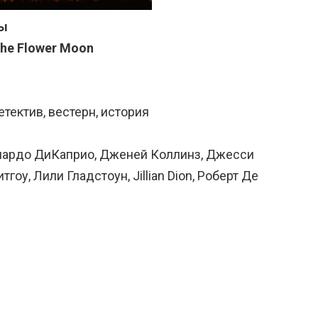
ны
 the Flower Moon
етектив, вестерн, история
онардо ДиКаприо, Дженей Коллинз, Джесси
оу, Лили Гладстоун, Jillian Dion, Роберт Де