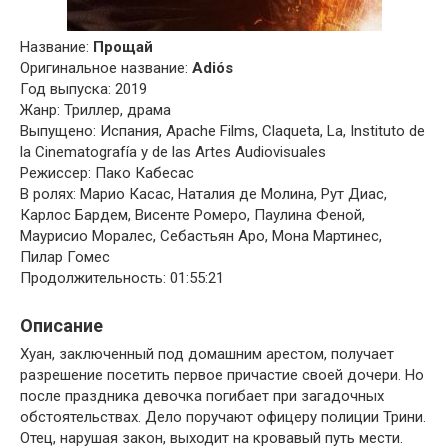
Название:
Прощай
Оригинальное название:
Adiós
Год выпуска: 2019
Жанр: Триллер, драма
Выпущено: Испания, Apache Films, Claqueta, La, Instituto de
la Cinematografía y de las Artes Audiovisuales
Режиссер: Пако Кабесас
В ролях: Марио Касас, Наталия де Молина, Рут Диас,
Карлос Бардем, Висенте Ромеро, Паулина Феной,
Маурисио Моралес, Себастьян Аро, Мона Мартинес,
Пилар Гомес
Продолжительность: 01:55:21
Описание
Хуан, заключенный под домашним арестом, получает
разрешение посетить первое причастие своей дочери. Но
после праздника девочка погибает при загадочных
обстоятельствах. Дело поручают офицеру полиции Трини.
Отец, нарушая закон, выходит на кровавый путь мести.