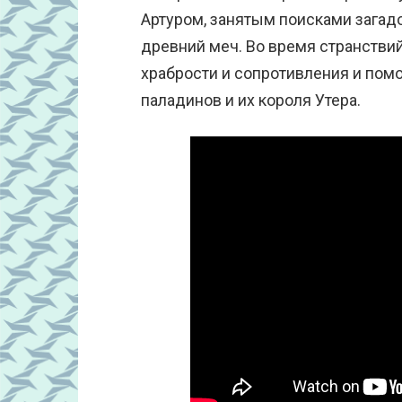
Артуром, занятым поисками загад
древний меч. Во время странстви
храбрости и сопротивления и помо
паладинов и их короля Утера.