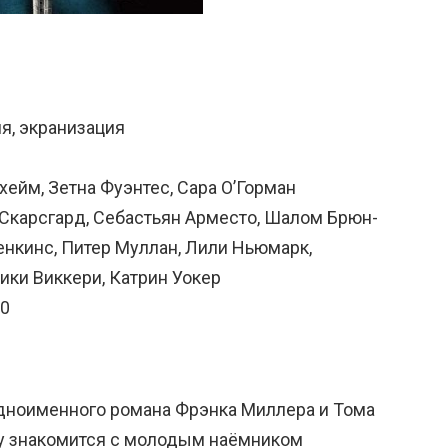
я, экранизация
ейм, Зетна Фуэнтес, Сара О’Горман
 Скарсгард, Себастьян Арместо, Шалом Брюн-
енкинс, Питер Муллан, Лили Ньюмарк,
ики Виккери, Катрин Уокер
00
дноименного романа Фрэнка Миллера и Тома
му знакомится с молодым наёмником