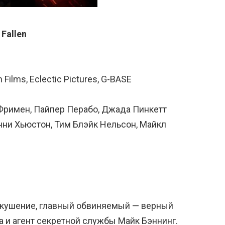
 Fallen
ilms, Eclectic Pictures, G-BASE
 Фримен, Пайпер Перабо, Джада Пинкетт
нни Хьюстон, Тим Блэйк Нельсон, Майкл
кушение, главный обвиняемый — верный
а и агент секретной службы Майк Бэннинг.