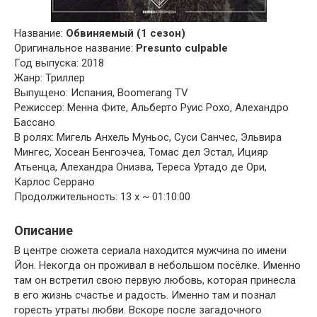
Название:
Обвиняемый (1 сезон)
Оригинальное название:
Presunto culpable
Год выпуска: 2018
Жанр: Триллер
Выпущено: Испания, Boomerang TV
Режиссер: Менна Фите, Альберто Руис Рохо, Алехандро
Бассано
В ролях: Мигель Анхель Муньос, Суси Санчес, Эльвира
Мингес, Хосеан Бенгоэчеа, Томас дел Эстал, Ицияр
Атьенца, Алехандра Ониэва, Тереса Уртадо де Ори,
Карлос Серрано
Продолжительность: 13 x ~ 01:10:00
Описание
В центре сюжета сериала находится мужчина по имени
Йон. Некогда он проживал в небольшом посёлке. Именно
там он встретил свою первую любовь, которая принесла
в его жизнь счастье и радость. Именно там и познал
горесть утраты любви. Вскоре после загадочного