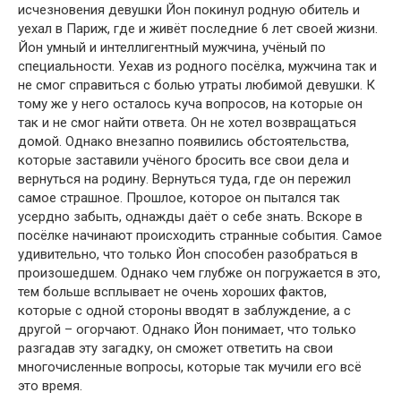
исчезновения девушки Йон покинул родную обитель и
уехал в Париж, где и живёт последние 6 лет своей жизни.
Йон умный и интеллигентный мужчина, учёный по
специальности. Уехав из родного посёлка, мужчина так и
не смог справиться с болью утраты любимой девушки. К
тому же у него осталось куча вопросов, на которые он
так и не смог найти ответа. Он не хотел возвращаться
домой. Однако внезапно появились обстоятельства,
которые заставили учёного бросить все свои дела и
вернуться на родину. Вернуться туда, где он пережил
самое страшное. Прошлое, которое он пытался так
усердно забыть, однажды даёт о себе знать. Вскоре в
посёлке начинают происходить странные события. Самое
удивительно, что только Йон способен разобраться в
произошедшем. Однако чем глубже он погружается в это,
тем больше всплывает не очень хороших фактов,
которые с одной стороны вводят в заблуждение, а с
другой – огорчают. Однако Йон понимает, что только
разгадав эту загадку, он сможет ответить на свои
многочисленные вопросы, которые так мучили его всё
это время.