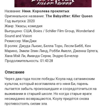
Название:
Няня. Королева проклятых
Оригинальное название:
The Babysitter: Killer Queen
Год выпуска: 2020
Жанр: Ужасы, комедия
Выпущено: США, Boies / Schiller Film Group, Wonderland
Sound and Vision
Режиссер: МакДжи
В ролях: Джуда Льюис, Белла Торн, Лесли Бибб, Кен
Марино, Эмили Элин Линд, Робби Амелл, Дженна Ортега,
Хана Мэй Ли, Аманда Серни, Эндрю Бэчелор
Продолжительность: 01:43:28
Описание
Через два года после победы Коула над сатанинским
культом, который возглавляла его няня Би, парень
пытается забыть произошедшее и сосредоточиться на
выживании в старшей школе. Но когда старые враги
неожиданно возвращаются, Коулу придётся снова
противостоять силам зла.