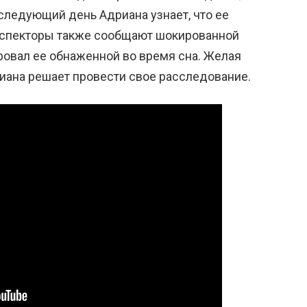
следующий день Адриана узнает, что ее
нспекторы также сообщают шокированной
ровал ее обнаженной во время сна. Желая
иана решает провести свое расследование.