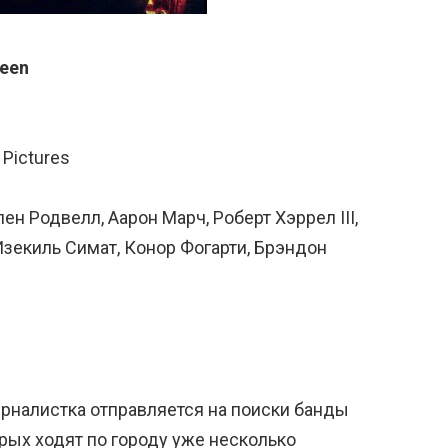
ween
 Pictures
ен Родвелл, Аарон Марч, Роберт Хэррел III,
зекиль Симат, Конор Фогарти, Брэндон
урналистка отправляется на поиски банды
рых ходят по городу уже несколько