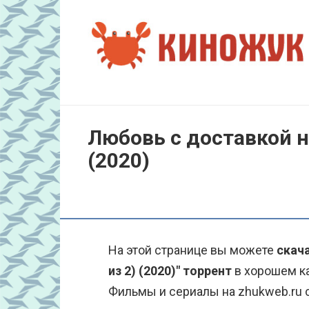
Перейти
к
контенту
Любовь с доставкой на
(2020)
На этой странице вы можете
скача
из 2) (2020)" торрент
в хорошем ка
Фильмы и сериалы на zhukweb.ru с