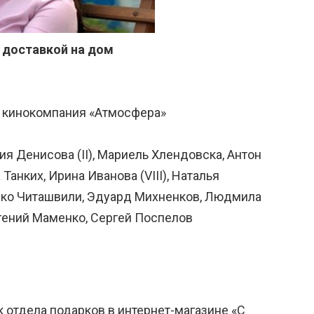
 доставкой на дом
и кинокомпания «Атмосфера»
ия Денисова (II), Мариель Хлендовска, Антон
Танких, Ирина Иванова (VIII), Наталья
ико Читашвили, Эдуард Михненков, Людмила
вгений Маменко, Сергей Поспелов
 отдела подарков в интернет-магазине «С