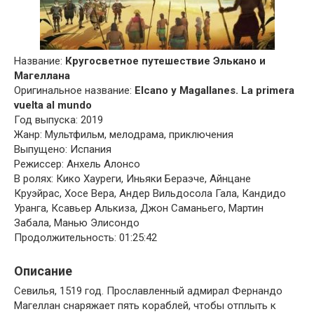
Название:
Кругосветное путешествие Элькано и
Магеллана
Оригинальное название:
Elcano y Magallanes. La primera
vuelta al mundo
Год выпуска: 2019
Жанр: Мультфильм, мелодрама, приключения
Выпущено: Испания
Режиссер: Анхель Алонсо
В ролях: Кико Хауреги, Иньяки Бераэче, Айнцане
Круэйрас, Хосе Вера, Андер Вильдосола Гала, Кандидо
Уранга, Ксавьер Алькиза, Джон Саманьего, Мартин
Забала, Манью Элисондо
Продолжительность: 01:25:42
Описание
Севилья, 1519 год. Прославленный адмирал Фернандо
Магеллан снаряжает пять кораблей, чтобы отплыть к