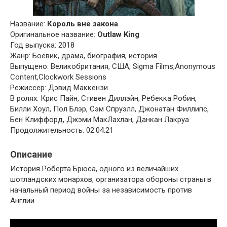
Название:
Король вне закона
Оригинальное название:
Outlaw King
Год выпуска: 2018
Жанр: Боевик, драма, биография, история
Выпущено: Великобритания, США, Sigma Films,Anonymous
Content,Clockwork Sessions
Режиссер: Дэвид Маккензи
В ролях: Крис Пайн, Стивен Диллэйн, Ребекка Робин,
Билли Хоул, Пол Блэр, Сэм Спруэлл, Джонатан Филлипс,
Бен Клиффорд, Джэми МакЛахлан, Данкан Лакруа
Продолжительность: 02:04:21
Описание
История Роберта Брюса, одного из величайших
шотландских монархов, организатора обороны страны в
начальный период войны за независимость против
Англии.