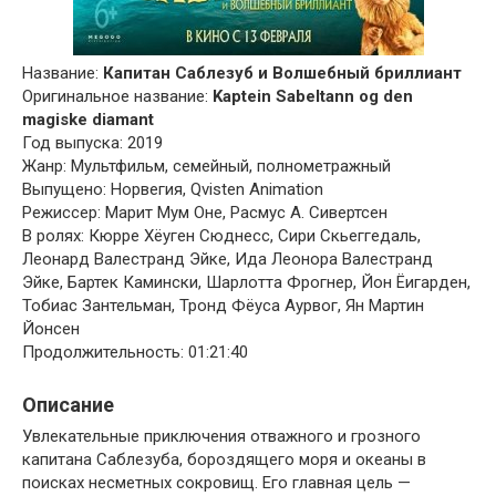
Название:
Капитан Саблезуб и Волшебный бриллиант
Оригинальное название:
Kaptein Sabeltann og den
magiske diamant
Год выпуска: 2019
Жанр: Мультфильм, семейный, полнометражный
Выпущено: Норвегия, Qvisten Animation
Режиссер: Марит Мум Оне, Расмус А. Сивертсен
В ролях: Кюрре Хёуген Сюднесс, Сири Скьеггедаль,
Леонард Валестранд Эйке, Ида Леонора Валестранд
Эйке, Бартек Камински, Шарлотта Фрогнер, Йон Ёигарден,
Тобиас Зантельман, Тронд Фёуса Аурвог, Ян Мартин
Йонсен
Продолжительность: 01:21:40
Описание
Увлекательные приключения отважного и грозного
капитана Саблезуба, бороздящего моря и океаны в
поисках несметных сокровищ. Его главная цель —