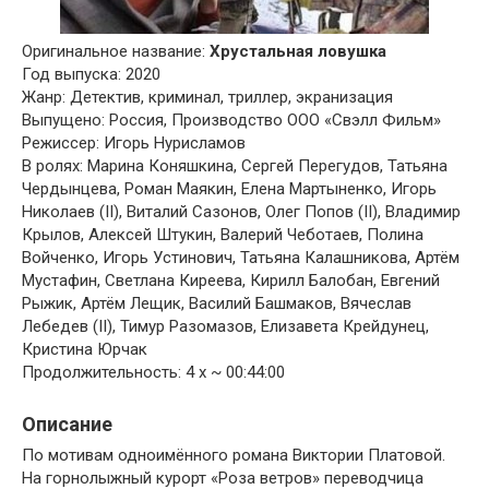
Оригинальное название:
Хрустальная ловушка
Год выпуска: 2020
Жанр: Детектив, криминал, триллер, экранизация
Выпущено: Россия, Производство ООО «Свэлл Фильм»
Режиссер: Игорь Нурисламов
В ролях: Марина Коняшкина, Сергей Перегудов, Татьяна
Чердынцева, Роман Маякин, Елена Мартыненко, Игорь
Николаев (II), Виталий Сазонов, Олег Попов (II), Владимир
Крылов, Алексей Штукин, Валерий Чеботаев, Полина
Войченко, Игорь Устинович, Татьяна Калашникова, Артём
Мустафин, Светлана Киреева, Кирилл Балобан, Евгений
Рыжик, Артём Лещик, Василий Башмаков, Вячеслав
Лебедев (II), Тимур Разомазов, Елизавета Крейдунец,
Кристина Юрчак
Продолжительность: 4 x ~ 00:44:00
Описание
По мотивам одноимённого романа Виктории Платовой.
На горнолыжный курорт «Роза ветров» переводчица