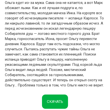
Ольга едет из-за мужа. Сама она не катается, а вот Марк
обожает лыжи. Как и её лучшая подруга и, по
совместительству, молодая мачеха Инка. На курорте все
говорят об исчезнувшем писателе — испанце Карлосе. То
ли накрыло лавиной, то ли загадочным образом исчез. А
перед исчезновением он искал легендарную пещеру
Собирателя душ — логово местного горного духа. Брат
Марка, горноспасатель Иона, просит Ольгу перевести
дневник Карлоса. Вдруг там есть подсказки, что могло
случиться. Пытаясь распутать чужие тайны Ольга не
замечает, как сама становится их пленницей. Поиски
испанца приводят Ольгу в пещеру, наполненную
ужасающими ледяными скульптурами. Под коркой льда
Ольга видит лица людей. Похоже, мистический
Собиратель, охотящийся за горнолыжниками,
действительно существует. И теперь он открыл охоту на
Ольгу… Проблема только в том, что Ольге никто не верит.
СКАЧАТЬ