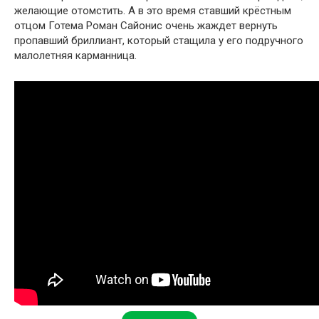
желающие отомстить. А в это время ставший крёстным
отцом Готема Роман Сайонис очень жаждет вернуть
пропавший бриллиант, который стащила у его подручного
малолетняя карманница.