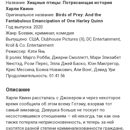
Название:
Хищные птицы: Потрясающая история
Харли Квинн
Оригинальное название:
Birds of Prey: And the
Fantabulous Emancipation of One Harley Quinn
Год выпуска: 2020
Жанр: Боевик, криминал, комедия
Выпущено: США, Clubhouse Pictures (II), DC Entertainment,
Kroll & Co. Entertainment
Режиссер: Кэти Янь
В ролях: Марго Робби, Джерни Смоллетт, Мэри Элизабет
Уинстэд, Рози Перес, Элла Джей Баско, Юэн Макгрегор,
Крис Мессина, Бояна Новакович, Али Вонг, Дэвид Ури
Продолжительность: 01:41:56
Описание
Харли Квинн рассталась с Джокером и через некоторое
время сообщила об этом всему Готэму, взорвав тот
самый химзавод. Девушка больше не тоскует по
несостоявшимся отношениям — ей некогда, так как она
также потеряла неприкосновенность, и теперь за ней
охотятся разной степени криминализованности граждане,