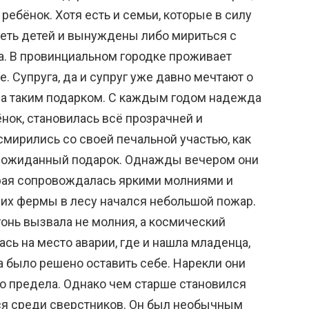
 ребёнок. Хотя есть и семьи, которые в силу
еть детей и вынуждены либо мириться с
та. В провинциальном городке проживает
. Супруга, да и супруг уже давно мечтают о
ила таким подарком. С каждым годом надежда
бёнок, становилась всё прозрачней и
смирились со своей печальной участью, как
неожиданный подарок. Однажды вечером они
орая сопровождалась яркими молниями и
их фермы в лесу начался небольшой пожар.
огонь вызвала не молния, а космический
ась на место аварии, где и нашла младенца,
а было решено оставить себе. Нарекли они
ло предела. Однако чем старше становился
ся среди сверстников. Он был необычным