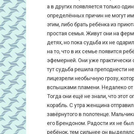
а в других появляется только один
определённых причин не могут им
этим, либо брать ребёнка из прию
простая семья. Живут они на ферме
детях, но пока судьба их не одар
на то, что в их семье появится ре
эфемерней. Они уже практически 
тут судьба решила преподнести 
лицезрели необычную грозу, кот
вспышками пламени. Недалеко от 
Тогда они ещё не знали, что этот 
корабль. С утра женщина отправил
завёрнутого в полотенце. Мальчик
его Брендоном. Радости их не бы
ребёнок, тем сильнее он выделял