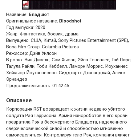
Название:
Бладшот
Оригинальное название:
Bloodshot
Год выпуска: 2020
Жанр: Фантастика, боевик, драма
Выпущено: США, Китай, Sony Pictures Entertainment (SPE),
Bona Film Group, Columbia Pictures
Режиссер: Дэйв Уилсон
В ролях: Вин Дизель, Сэм Хьюэн, Эйса Гонсалес, Гай Пирс,
Талула Райли, Тоби Кеббелл, Ламорн Моррис, Йоуханнес
Хёйкьюр Йоуханнессон, Сиддхартх Дхананджай, Алекс
Эрнандез
Продолжительность: 01:42:45
Описание
Корпорация RST возвращает к жизни недавно убитого
солдата Рэя Гаррисона. Армия нанороботов в его крови
превратила Рэя в бессмертного Бладшота, наделенного
сверхчеловеческой силой и способностью мгновенно
самоисцеляться. Контролируя тело Рэя, компания влияет