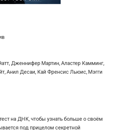
ив
йатт, Дженнифер Мартин, Аластер Камминг,
айт, Анил Десаи, Кай Френсис Льюис, Мэгги
ест на ДНК, чтобы узнать больше о своём
ывается под прицелом секретной