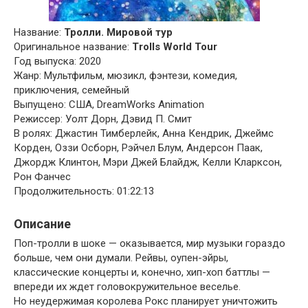
Название:
Тролли. Мировой тур
Оригинальное название:
Trolls World Tour
Год выпуска: 2020
Жанр: Мультфильм, мюзикл, фэнтези, комедия,
приключения, семейный
Выпущено: США, DreamWorks Animation
Режиссер: Уолт Дорн, Дэвид П. Смит
В ролях: Джастин Тимберлейк, Анна Кендрик, Джеймс
Корден, Оззи Осборн, Рэйчел Блум, Андерсон Паак,
Джордж Клинтон, Мэри Джей Блайдж, Келли Кларксон,
Рон Фанчес
Продолжительность: 01:22:13
Описание
Поп-тролли в шоке — оказывается, мир музыки гораздо
больше, чем они думали. Рейвы, оупен-эйры,
классические концерты и, конечно, хип-хоп баттлы —
впереди их ждет головокружительное веселье.
Но неудержимая королева Рокс планирует уничтожить