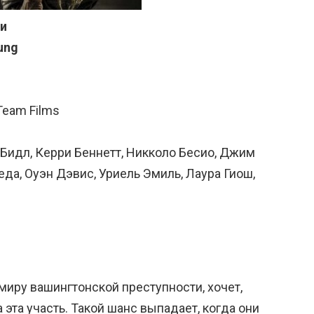
и
ung
Team Films
 Бидл, Керри Беннетт, Никколо Бесио, Джим
еда, Оуэн Дэвис, Уриель Эмиль, Лаура Гиош,
миру вашингтонской преступности, хочет,
 эта участь. Такой шанс выпадает, когда они