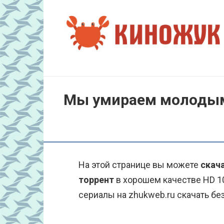
Перейти
к
контенту
Мы умираем молодым
На этой странице вы можете
скач
торрент
в хорошем качестве HD 1
сериалы на zhukweb.ru скачать бе