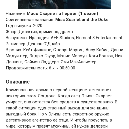
Название:
Мисс Скарлет и Герцог (1 сезон)
Оригинальное название:
Miss Scarlet and the Duke
Год выпуска: 2020
Жанр: Детектив, криминал, драма
Выпущено: Ирландия, A+E Studios, Element 8 Entertainment
Режиссер: Деклан О’Двайр
В ролях: Кейт Филлипс, Стюарт Мартин, Ансу Кабиа, Дэнни
Мидуинтер, Эндрю Гауэр, Мэтью Мэлоун, Кэти Бэлтон, Ник
Даннинг, Саймон Ладдерс, Эми МакАллистер
Продолжительность: 6 x ~ 00:50:00
Описание
Криминальная драма о первой женщине-детективе в
викторианском Лондоне. Когда отец Элизы Скарлет
умирает, она остаётся без средств к существованию. В
такой ситуации единственный выход для женщины —
выгодный брак. Но у Элизы есть секретное оружие —
детективное агентство её отца. И чтобы преуспеть в
мире, которым правят мужчины, ей нужен деловой